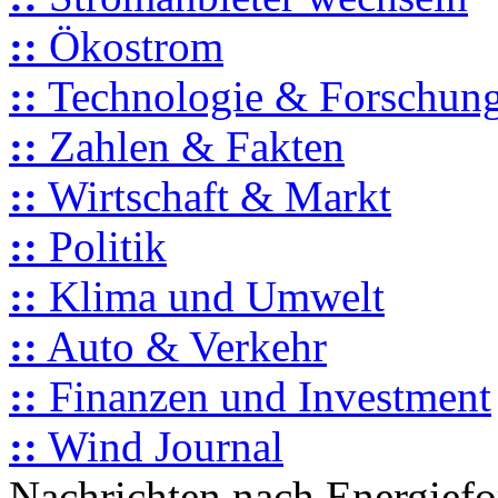
::
Ökostrom
::
Technologie & Forschun
::
Zahlen & Fakten
::
Wirtschaft & Markt
::
Politik
::
Klima und Umwelt
::
Auto & Verkehr
::
Finanzen und Investment
::
Wind Journal
Nachrichten nach Energief