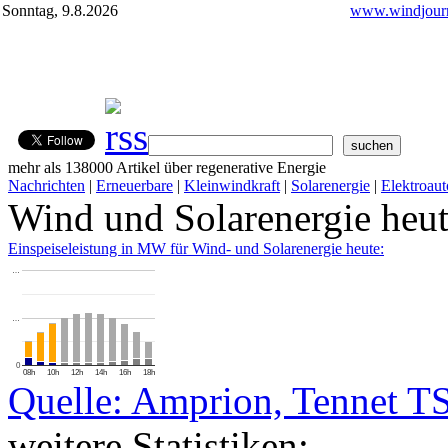
Sonntag, 9.8.2026
www.windjourn
mehr als 138000 Artikel über regenerative Energie
Nachrichten
|
Erneuerbare
|
Kleinwindkraft
|
Solarenergie
|
Elektroaut
Wind und Solarenergie heu
Einspeiseleistung in MW für Wind- und Solarenergie heute:
…
…
0
08h
10h
12h
14h
16h
18h
Quelle: Amprion, Tennet T
weitere Statistiken: