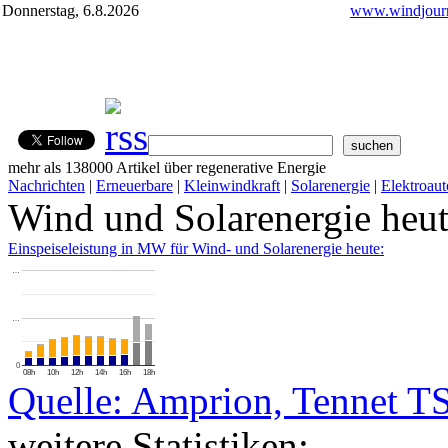
Donnerstag, 6.8.2026
www.windjourn
mehr als 138000 Artikel über regenerative Energie
Nachrichten
|
Erneuerbare
|
Kleinwindkraft
|
Solarenergie
|
Elektroaut
Wind und Solarenergie heu
Einspeiseleistung in MW für Wind- und Solarenergie heute:
…
…
0
08h
10h
12h
14h
16h
18h
Quelle: Amprion, Tennet T
weitere Statistiken: