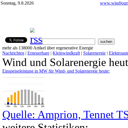
Sonntag, 9.8.2026
www.windjourn
mehr als 138000 Artikel über regenerative Energie
Nachrichten
|
Erneuerbare
|
Kleinwindkraft
|
Solarenergie
|
Elektroaut
Wind und Solarenergie heu
Einspeiseleistung in MW für Wind- und Solarenergie heute:
…
…
0
08h
10h
12h
14h
16h
18h
Quelle: Amprion, Tennet T
weitere Statistiken: