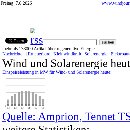
Freitag, 7.8.2026
www.windjourn
mehr als 138000 Artikel über regenerative Energie
Nachrichten
|
Erneuerbare
|
Kleinwindkraft
|
Solarenergie
|
Elektroaut
Wind und Solarenergie heu
Einspeiseleistung in MW für Wind- und Solarenergie heute:
…
…
0
08h
10h
12h
14h
16h
18h
Quelle: Amprion, Tennet T
weitere Statistiken: