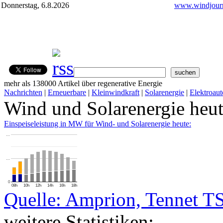
Donnerstag, 6.8.2026
www.windjourn
mehr als 138000 Artikel über regenerative Energie
Nachrichten
|
Erneuerbare
|
Kleinwindkraft
|
Solarenergie
|
Elektroaut
Wind und Solarenergie heu
Einspeiseleistung in MW für Wind- und Solarenergie heute:
…
…
0
08h
10h
12h
14h
16h
18h
Quelle: Amprion, Tennet T
weitere Statistiken: