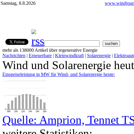
Samstag, 8.8.2026
www.windjourn
mehr als 138000 Artikel über regenerative Energie
Nachrichten
|
Erneuerbare
|
Kleinwindkraft
|
Solarenergie
|
Elektroaut
Wind und Solarenergie heu
Einspeiseleistung in MW für Wind- und Solarenergie heute:
…
…
0
08h
10h
12h
14h
16h
18h
Quelle: Amprion, Tennet T
weitere Statistiken: