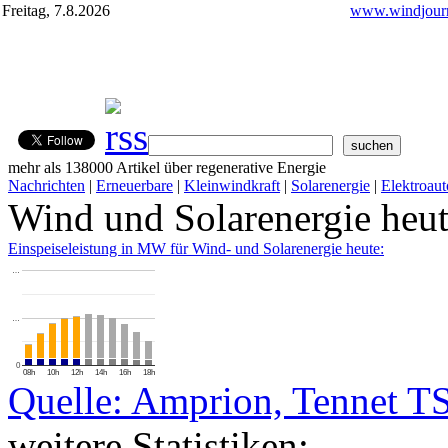
Freitag, 7.8.2026
www.windjourn
mehr als 138000 Artikel über regenerative Energie
Nachrichten
|
Erneuerbare
|
Kleinwindkraft
|
Solarenergie
|
Elektroaut
Wind und Solarenergie heu
Einspeiseleistung in MW für Wind- und Solarenergie heute:
…
…
0
08h
10h
12h
14h
16h
18h
Quelle: Amprion, Tennet T
weitere Statistiken: