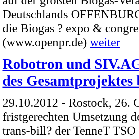
auf der größten Biogas-Ver
Deutschlands OFFENBURG. 
die Biogas ? expo & congres
(www.openpr.de)
weiter
Robotron und SIV.AG:
des Gesamtprojekte
29.10.2012 - Rostock, 26. 
fristgerechten Umsetzung d
trans-bill? der TenneT TSO