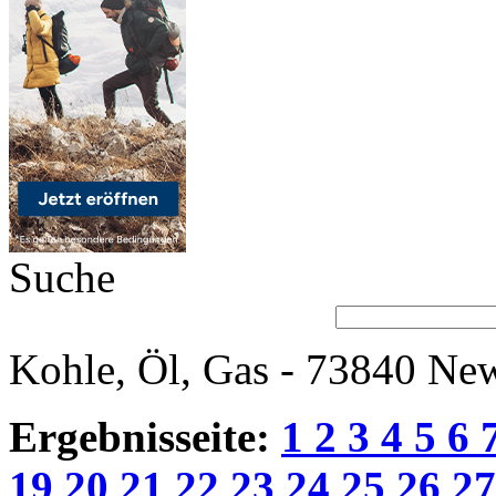
Suche
Kohle, Öl, Gas - 73840 New
Ergebnisseite:
1
2
3
4
5
6
19
20
21
22
23
24
25
26
2