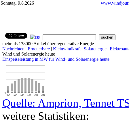
Sonntag, 9.8.2026
www.windjourn
mehr als 138000 Artikel über regenerative Energie
Nachrichten
|
Erneuerbare
|
Kleinwindkraft
|
Solarenergie
|
Elektroaut
Wind und Solarenergie heute
Einspeiseleistung in MW für Wind- und Solarenergie heute:
…
…
0
08h
10h
12h
14h
16h
18h
Quelle: Amprion, Tennet T
weitere Statistiken: