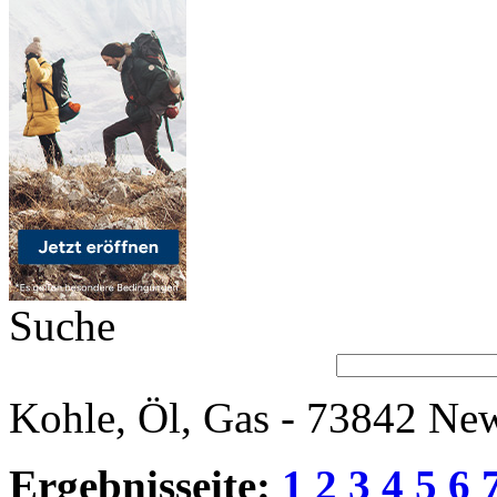
Suche
Kohle, Öl, Gas - 73842 New
Ergebnisseite:
1
2
3
4
5
6