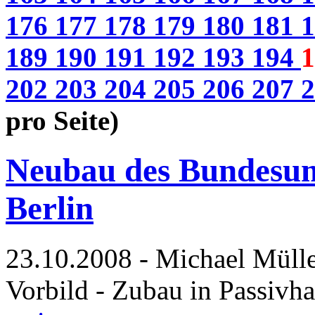
176
177
178
179
180
181
189
190
191
192
193
194
1
202
203
204
205
206
207
pro Seite)
Neubau des Bundesum
Berlin
23.10.2008 - Michael Mülle
Vorbild - Zubau in Passivh