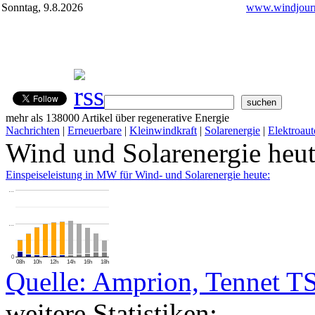
Sonntag, 9.8.2026
www.windjourn
mehr als 138000 Artikel über regenerative Energie
Nachrichten
|
Erneuerbare
|
Kleinwindkraft
|
Solarenergie
|
Elektroaut
Wind und Solarenergie heu
Einspeiseleistung in MW für Wind- und Solarenergie heute:
…
…
0
08h
10h
12h
14h
16h
18h
Quelle: Amprion, Tennet T
weitere Statistiken: