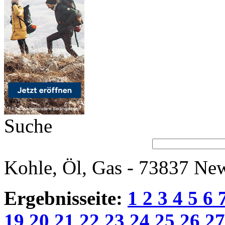
Suche
Kohle, Öl, Gas - 73837 New
Ergebnisseite:
1
2
3
4
5
6
19
20
21
22
23
24
25
26
2