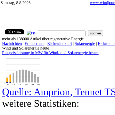
Samstag, 8.8.2026
www.windjourn
mehr als 138000 Artikel über regenerative Energie
Nachrichten
|
Erneuerbare
|
Kleinwindkraft
|
Solarenergie
|
Elektroaut
Wind und Solarenergie heute
Einspeiseleistung in MW für Wind- und Solarenergie heute:
…
…
0
08h
10h
12h
14h
16h
18h
Quelle: Amprion, Tennet T
weitere Statistiken: