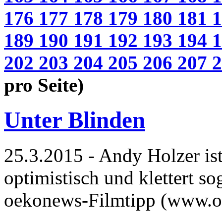
176
177
178
179
180
181
189
190
191
192
193
194
202
203
204
205
206
207
pro Seite)
Unter Blinden
25.3.2015 - Andy Holzer ist 
optimistisch und klettert so
oekonews-Filmtipp (www.o