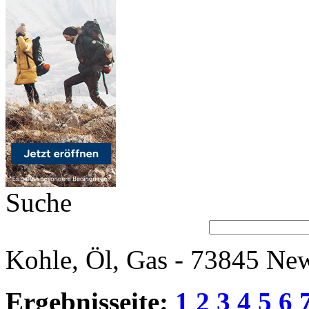
Suche
Kohle, Öl, Gas - 73845 New
Ergebnisseite:
1
2
3
4
5
6