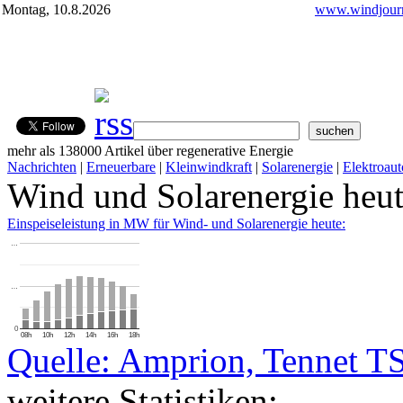
Montag, 10.8.2026
www.windjourn
mehr als 138000 Artikel über regenerative Energie
Nachrichten
|
Erneuerbare
|
Kleinwindkraft
|
Solarenergie
|
Elektroaut
Wind und Solarenergie heu
Einspeiseleistung in MW für Wind- und Solarenergie heute:
…
…
0
08h
10h
12h
14h
16h
18h
Quelle: Amprion, Tennet T
weitere Statistiken: