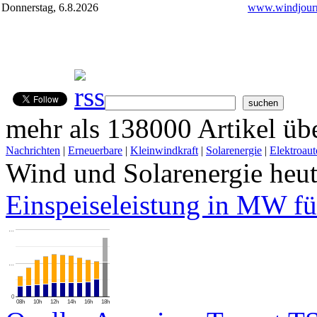
Donnerstag, 6.8.2026
www.windjourn
mehr als 138000 Artikel übe
Nachrichten
|
Erneuerbare
|
Kleinwindkraft
|
Solarenergie
|
Elektroaut
Wind und Solarenergie heu
Einspeiseleistung in MW fü
…
…
0
08h
10h
12h
14h
16h
18h