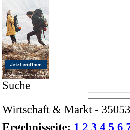
Suche
Wirtschaft & Markt - 35053
Ergebnisseite:
1
2
3
4
5
6