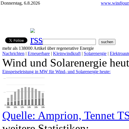
Donnerstag, 6.8.2026
www.windjourn
mehr als 138000 Artikel über regenerative Energie
Nachrichten
|
Erneuerbare
|
Kleinwindkraft
|
Solarenergie
|
Elektroaut
Wind und Solarenergie heu
Einspeiseleistung in MW für Wind- und Solarenergie heute:
…
…
0
08h
10h
12h
14h
16h
18h
Quelle: Amprion, Tennet T
weitere Statistiken: