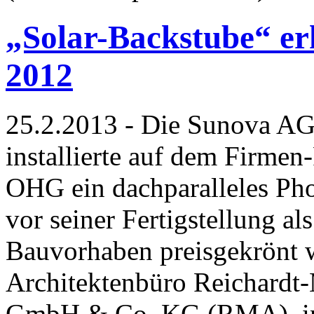
„Solar-Backstube“ er
2012
25.2.2013 - Die Sunova A
installierte auf dem Firme
OHG ein dachparalleles Pho
vor seiner Fertigstellung a
Bauvorhaben preisgekrönt w
Architektenbüro Reichardt-
GmbH & Co. KG (RMA), in 