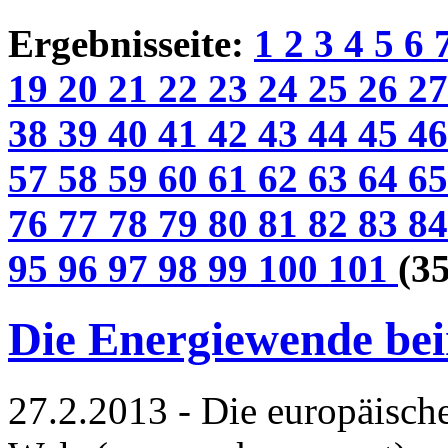
Ergebnisseite:
1
2
3
4
5
6
19
20
21
22
23
24
25
26
2
38
39
40
41
42
43
44
45
4
57
58
59
60
61
62
63
64
6
76
77
78
79
80
81
82
83
8
95
96
97
98
99
100
101
(35
Die Energiewende be
27.2.2013 - Die europäische 