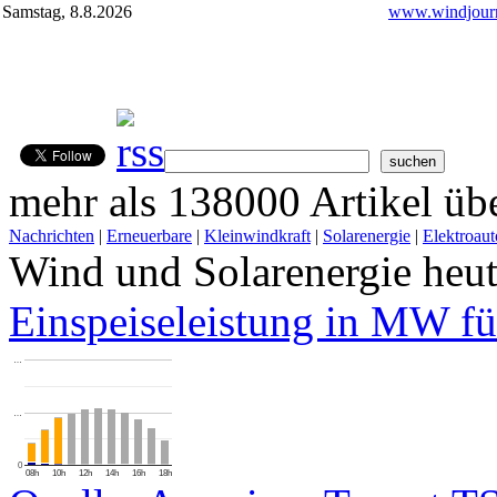
Samstag, 8.8.2026
www.windjourn
mehr als 138000 Artikel übe
Nachrichten
|
Erneuerbare
|
Kleinwindkraft
|
Solarenergie
|
Elektroaut
Wind und Solarenergie heu
Einspeiseleistung in MW fü
…
…
0
08h
10h
12h
14h
16h
18h