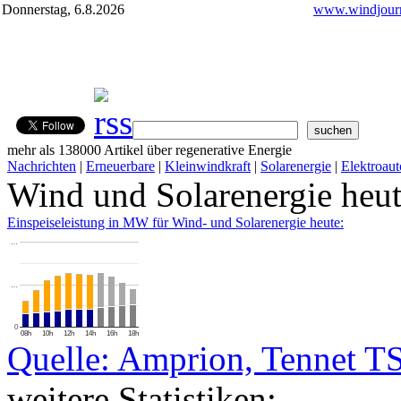
Donnerstag, 6.8.2026
www.windjourn
mehr als 138000 Artikel über regenerative Energie
Nachrichten
|
Erneuerbare
|
Kleinwindkraft
|
Solarenergie
|
Elektroaut
Wind und Solarenergie heu
Einspeiseleistung in MW für Wind- und Solarenergie heute:
…
…
0
08h
10h
12h
14h
16h
18h
Quelle: Amprion, Tennet T
weitere Statistiken: