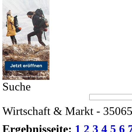
Suche
Wirtschaft & Markt - 35065
Ergebnisseite:
1
2
3
4
5
6