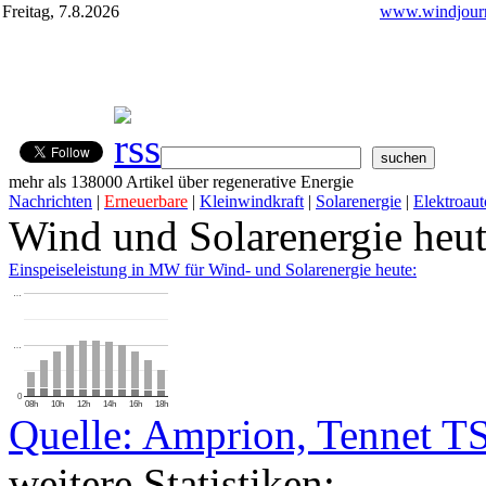
Freitag, 7.8.2026
www.windjourn
mehr als 138000 Artikel über regenerative Energie
Nachrichten
|
Erneuerbare
|
Kleinwindkraft
|
Solarenergie
|
Elektroaut
Wind und Solarenergie heu
Einspeiseleistung in MW für Wind- und Solarenergie heute:
…
…
0
08h
10h
12h
14h
16h
18h
Quelle: Amprion, Tennet T
weitere Statistiken: