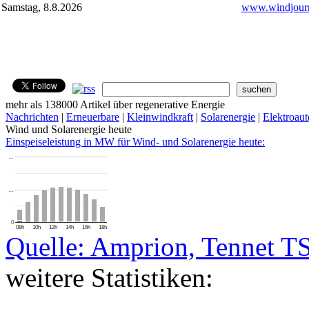
Samstag, 8.8.2026
www.windjourn
mehr als 138000 Artikel über regenerative Energie
Nachrichten
|
Erneuerbare
|
Kleinwindkraft
|
Solarenergie
|
Elektroaut
Wind und Solarenergie heute
Einspeiseleistung in MW für Wind- und Solarenergie heute:
…
…
0
08h
10h
12h
14h
16h
18h
Quelle: Amprion, Tennet T
weitere Statistiken: