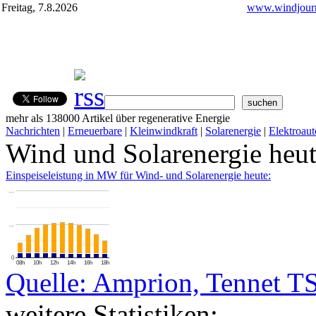
Freitag, 7.8.2026
www.windjourn
mehr als 138000 Artikel über regenerative Energie
Nachrichten
|
Erneuerbare
|
Kleinwindkraft
|
Solarenergie
|
Elektroaut
Wind und Solarenergie heu
Einspeiseleistung in MW für Wind- und Solarenergie heute:
…
…
0
08h
10h
12h
14h
16h
18h
Quelle: Amprion, Tennet T
weitere Statistiken: