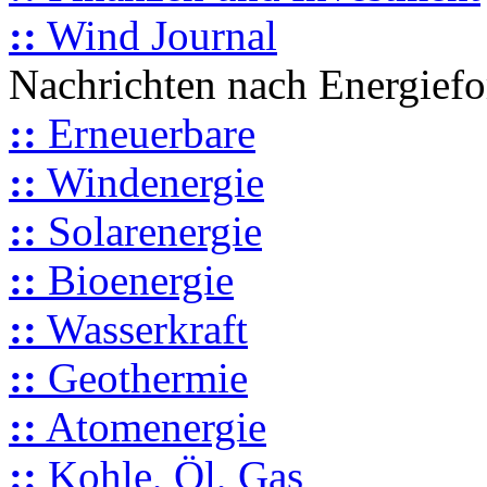
::
Wind Journal
Nachrichten nach Energief
::
Erneuerbare
::
Windenergie
::
Solarenergie
::
Bioenergie
::
Wasserkraft
::
Geothermie
::
Atomenergie
::
Kohle, Öl, Gas