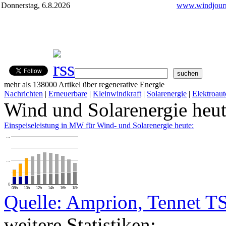
Donnerstag, 6.8.2026
www.windjourn
mehr als 138000 Artikel über regenerative Energie
Nachrichten
|
Erneuerbare
|
Kleinwindkraft
|
Solarenergie
|
Elektroaut
Wind und Solarenergie heu
Einspeiseleistung in MW für Wind- und Solarenergie heute:
…
…
0
08h
10h
12h
14h
16h
18h
Quelle: Amprion, Tennet T
weitere Statistiken: