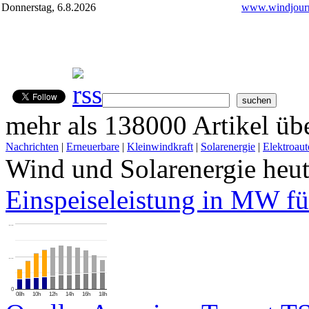
Donnerstag, 6.8.2026
www.windjourn
mehr als 138000 Artikel übe
Nachrichten
|
Erneuerbare
|
Kleinwindkraft
|
Solarenergie
|
Elektroaut
Wind und Solarenergie heu
Einspeiseleistung in MW fü
…
…
0
08h
10h
12h
14h
16h
18h