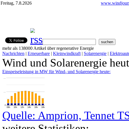
Freitag, 7.8.2026
www.windjourn
mehr als 138000 Artikel über regenerative Energie
Nachrichten
|
Erneuerbare
|
Kleinwindkraft
|
Solarenergie
|
Elektroaut
Wind und Solarenergie heu
Einspeiseleistung in MW für Wind- und Solarenergie heute:
…
…
0
08h
10h
12h
14h
16h
18h
Quelle: Amprion, Tennet T
weitere Statistiken: