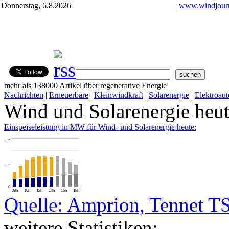
Donnerstag, 6.8.2026
www.windjourn
mehr als 138000 Artikel über regenerative Energie
Nachrichten
|
Erneuerbare
|
Kleinwindkraft
|
Solarenergie
|
Elektroaut
Wind und Solarenergie heu
Einspeiseleistung in MW für Wind- und Solarenergie heute:
…
…
0
08h
10h
12h
14h
16h
18h
Quelle: Amprion, Tennet T
weitere Statistiken: