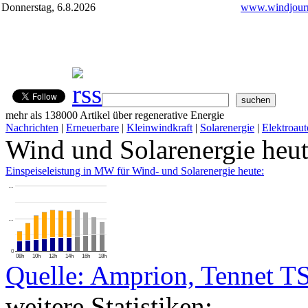
Donnerstag, 6.8.2026
www.windjourn
mehr als 138000 Artikel über regenerative Energie
Nachrichten
|
Erneuerbare
|
Kleinwindkraft
|
Solarenergie
|
Elektroaut
Wind und Solarenergie heu
Einspeiseleistung in MW für Wind- und Solarenergie heute:
…
…
0
08h
10h
12h
14h
16h
18h
Quelle: Amprion, Tennet T
weitere Statistiken: