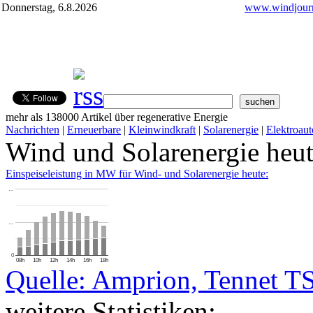
Donnerstag, 6.8.2026
www.windjourn
mehr als 138000 Artikel über regenerative Energie
Nachrichten
|
Erneuerbare
|
Kleinwindkraft
|
Solarenergie
|
Elektroaut
Wind und Solarenergie heu
Einspeiseleistung in MW für Wind- und Solarenergie heute:
…
…
0
08h
10h
12h
14h
16h
18h
Quelle: Amprion, Tennet T
weitere Statistiken: