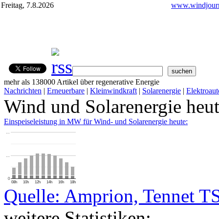
Freitag, 7.8.2026
www.windjourn
mehr als 138000 Artikel über regenerative Energie
Nachrichten
|
Erneuerbare
|
Kleinwindkraft
|
Solarenergie
|
Elektroaut
Wind und Solarenergie heu
Einspeiseleistung in MW für Wind- und Solarenergie heute:
…
…
0
08h
10h
12h
14h
16h
18h
Quelle: Amprion, Tennet T
weitere Statistiken: