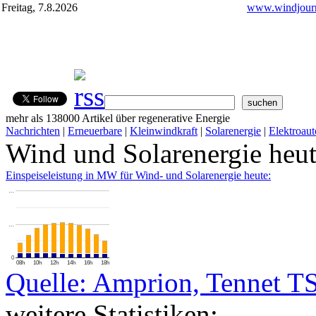
Freitag, 7.8.2026
www.windjourn
mehr als 138000 Artikel über regenerative Energie
Nachrichten
|
Erneuerbare
|
Kleinwindkraft
|
Solarenergie
|
Elektroaut
Wind und Solarenergie heu
Einspeiseleistung in MW für Wind- und Solarenergie heute:
…
…
0
08h
10h
12h
14h
16h
18h
Quelle: Amprion, Tennet T
weitere Statistiken: