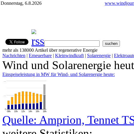
Donnerstag, 6.8.2026
www.windjourn
mehr als 138000 Artikel über regenerative Energie
Nachrichten
|
Erneuerbare
|
Kleinwindkraft
|
Solarenergie
|
Elektroaut
Wind und Solarenergie heu
Einspeiseleistung in MW für Wind- und Solarenergie heute:
…
…
0
08h
10h
12h
14h
16h
18h
Quelle: Amprion, Tennet T
weitere Statistiken: