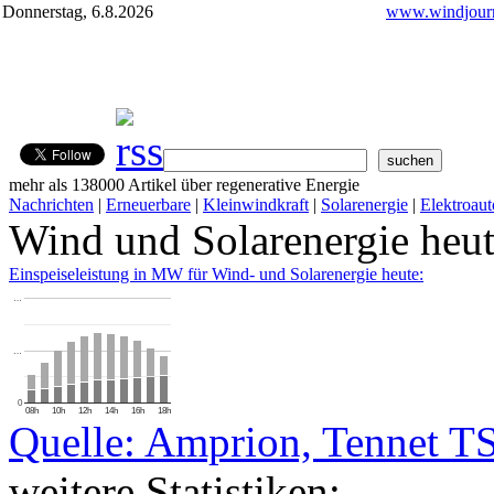
Donnerstag, 6.8.2026
www.windjourn
mehr als 138000 Artikel über regenerative Energie
Nachrichten
|
Erneuerbare
|
Kleinwindkraft
|
Solarenergie
|
Elektroaut
Wind und Solarenergie heu
Einspeiseleistung in MW für Wind- und Solarenergie heute:
…
…
0
08h
10h
12h
14h
16h
18h
Quelle: Amprion, Tennet T
weitere Statistiken: