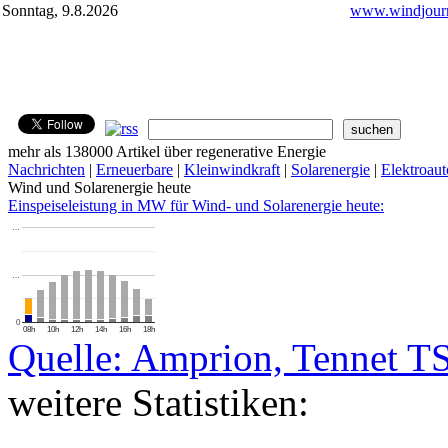
Sonntag, 9.8.2026
www.windjourn
mehr als 138000 Artikel über regenerative Energie
Nachrichten
|
Erneuerbare
|
Kleinwindkraft
|
Solarenergie
|
Elektroaut
Wind und Solarenergie heute
Einspeiseleistung in MW für Wind- und Solarenergie heute:
…
…
0
08h
10h
12h
14h
16h
18h
Quelle: Amprion, Tennet T
weitere Statistiken: