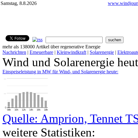
Samstag, 8.8.2026
www.windjourn
mehr als 138000 Artikel über regenerative Energie
Nachrichten
|
Erneuerbare
|
Kleinwindkraft
|
Solarenergie
|
Elektroaut
Wind und Solarenergie heu
Einspeiseleistung in MW für Wind- und Solarenergie heute:
…
…
0
08h
10h
12h
14h
16h
18h
Quelle: Amprion, Tennet T
weitere Statistiken: