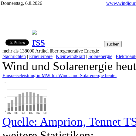
Donnerstag, 6.8.2026
www.windjourn
mehr als 138000 Artikel über regenerative Energie
Nachrichten
|
Erneuerbare
|
Kleinwindkraft
|
Solarenergie
|
Elektroaut
Wind und Solarenergie heu
Einspeiseleistung in MW für Wind- und Solarenergie heute:
…
…
0
08h
10h
12h
14h
16h
18h
Quelle: Amprion, Tennet T
weitere Statistiken: