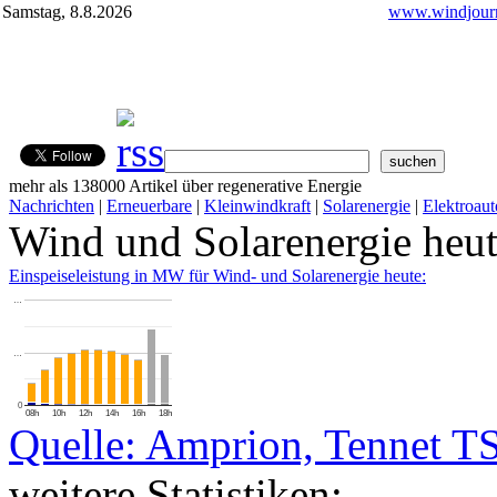
Samstag, 8.8.2026
www.windjourn
mehr als 138000 Artikel über regenerative Energie
Nachrichten
|
Erneuerbare
|
Kleinwindkraft
|
Solarenergie
|
Elektroaut
Wind und Solarenergie heu
Einspeiseleistung in MW für Wind- und Solarenergie heute:
…
…
0
08h
10h
12h
14h
16h
18h
Quelle: Amprion, Tennet T
weitere Statistiken: