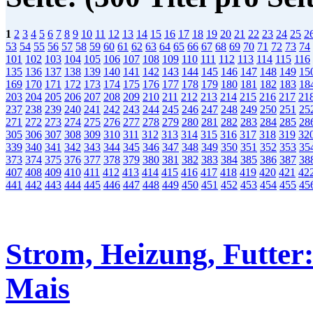
1
2
3
4
5
6
7
8
9
10
11
12
13
14
15
16
17
18
19
20
21
22
23
24
25
2
53
54
55
56
57
58
59
60
61
62
63
64
65
66
67
68
69
70
71
72
73
74
101
102
103
104
105
106
107
108
109
110
111
112
113
114
115
116
135
136
137
138
139
140
141
142
143
144
145
146
147
148
149
15
169
170
171
172
173
174
175
176
177
178
179
180
181
182
183
18
203
204
205
206
207
208
209
210
211
212
213
214
215
216
217
21
237
238
239
240
241
242
243
244
245
246
247
248
249
250
251
25
271
272
273
274
275
276
277
278
279
280
281
282
283
284
285
28
305
306
307
308
309
310
311
312
313
314
315
316
317
318
319
32
339
340
341
342
343
344
345
346
347
348
349
350
351
352
353
35
373
374
375
376
377
378
379
380
381
382
383
384
385
386
387
38
407
408
409
410
411
412
413
414
415
416
417
418
419
420
421
42
441
442
443
444
445
446
447
448
449
450
451
452
453
454
455
45
Strom, Heizung, Futter:
Mais