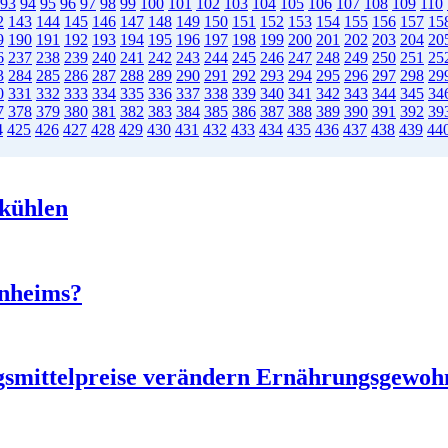
93
94
95
96
97
98
99
100
101
102
103
104
105
106
107
108
109
110
2
143
144
145
146
147
148
149
150
151
152
153
154
155
156
157
15
9
190
191
192
193
194
195
196
197
198
199
200
201
202
203
204
20
6
237
238
239
240
241
242
243
244
245
246
247
248
249
250
251
25
3
284
285
286
287
288
289
290
291
292
293
294
295
296
297
298
29
0
331
332
333
334
335
336
337
338
339
340
341
342
343
344
345
34
7
378
379
380
381
382
383
384
385
386
387
388
389
390
391
392
39
4
425
426
427
428
429
430
431
432
433
434
435
436
437
438
439
44
 kühlen
enheims?
mittelpreise verändern Ernährungsgewoh