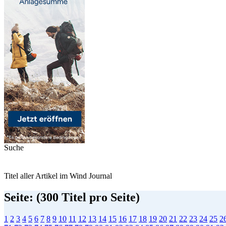
Suche
Titel aller Artikel im Wind Journal
Seite: (300 Titel pro Seite)
1
2
3
4
5
6
7
8
9
10
11
12
13
14
15
16
17
18
19
20
21
22
23
24
25
2