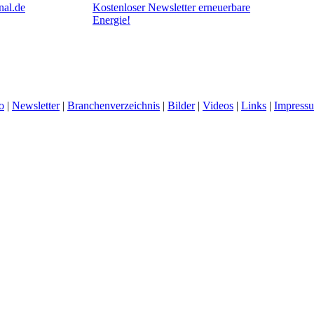
al.de
Kostenloser Newsletter erneuerbare
Energie!
o
|
Newsletter
|
Branchenverzeichnis
|
Bilder
|
Videos
|
Links
|
Impress