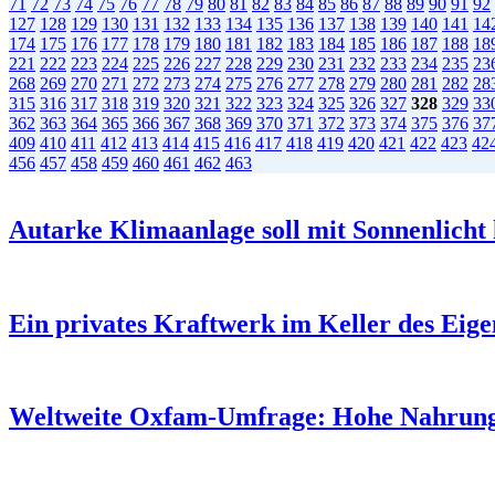
71
72
73
74
75
76
77
78
79
80
81
82
83
84
85
86
87
88
89
90
91
92
127
128
129
130
131
132
133
134
135
136
137
138
139
140
141
14
174
175
176
177
178
179
180
181
182
183
184
185
186
187
188
18
221
222
223
224
225
226
227
228
229
230
231
232
233
234
235
23
268
269
270
271
272
273
274
275
276
277
278
279
280
281
282
28
315
316
317
318
319
320
321
322
323
324
325
326
327
328
329
33
362
363
364
365
366
367
368
369
370
371
372
373
374
375
376
37
409
410
411
412
413
414
415
416
417
418
419
420
421
422
423
42
456
457
458
459
460
461
462
463
Autarke Klimaanlage soll mit Sonnenlicht
Ein privates Kraftwerk im Keller des Eig
Weltweite Oxfam-Umfrage: Hohe Nahrungs