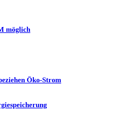
M möglich
 beziehen Öko-Strom
rgiespeicherung