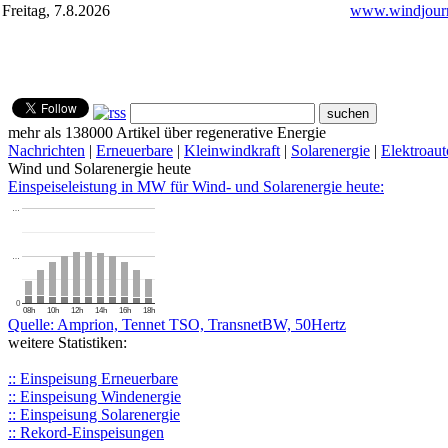
Freitag, 7.8.2026
www.windjourn
mehr als 138000 Artikel über regenerative Energie
Nachrichten
|
Erneuerbare
|
Kleinwindkraft
|
Solarenergie
|
Elektroaut
Wind und Solarenergie heute
Einspeiseleistung in MW für Wind- und Solarenergie heute:
…
…
0
08h
10h
12h
14h
16h
18h
Quelle: Amprion, Tennet TSO, TransnetBW, 50Hertz
weitere Statistiken:
:: Einspeisung Erneuerbare
:: Einspeisung Windenergie
:: Einspeisung Solarenergie
:: Rekord-Einspeisungen