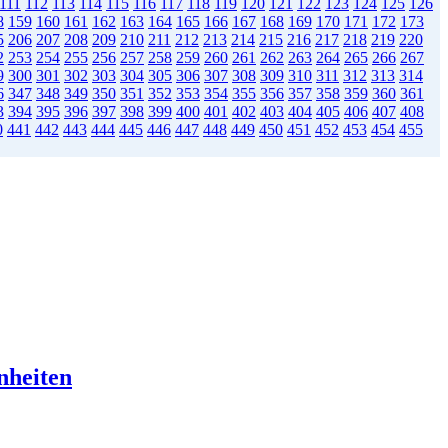
111
112
113
114
115
116
117
118
119
120
121
122
123
124
125
126
8
159
160
161
162
163
164
165
166
167
168
169
170
171
172
173
5
206
207
208
209
210
211
212
213
214
215
216
217
218
219
220
2
253
254
255
256
257
258
259
260
261
262
263
264
265
266
267
9
300
301
302
303
304
305
306
307
308
309
310
311
312
313
314
6
347
348
349
350
351
352
353
354
355
356
357
358
359
360
361
3
394
395
396
397
398
399
400
401
402
403
404
405
406
407
408
0
441
442
443
444
445
446
447
448
449
450
451
452
453
454
455
nheiten