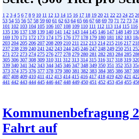
1
2
3
4
5
6
7
8
9
10
11
12
13
14
15
16
17
18
19
20
21
22
23
24
25
2
53
54
55
56
57
58
59
60
61
62
63
64
65
66
67
68
69
70
71
72
73
74
101
102
103
104
105
106
107
108
109
110
111
112
113
114
115
116
135
136
137
138
139
140
141
142
143
144
145
146
147
148
149
15
169
170
171
172
173
174
175
176
177
178
179
180
181
182
183
18
203
204
205
206
207
208
209
210
211
212
213
214
215
216
217
21
237
238
239
240
241
242
243
244
245
246
247
248
249
250
251
25
271
272
273
274
275
276
277
278
279
280
281
282
283
284
285
28
305
306
307
308
309
310
311
312
313
314
315
316
317
318
319
32
339
340
341
342
343
344
345
346
347
348
349
350
351
352
353
35
373
374
375
376
377
378
379
380
381
382
383
384
385
386
387
38
407
408
409
410
411
412
413
414
415
416
417
418
419
420
421
42
441
442
443
444
445
446
447
448
449
450
451
452
453
454
455
45
Kommunenbefragung 2
Fahrt auf