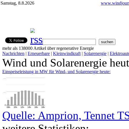
Samstag, 8.8.2026
www.windjourn
mehr als 138000 Artikel über regenerative Energie
Nachrichten
|
Erneuerbare
|
Kleinwindkraft
|
Solarenergie
|
Elektroaut
Wind und Solarenergie heu
Einspeiseleistung in MW für Wind- und Solarenergie heute:
…
…
0
08h
10h
12h
14h
16h
18h
Quelle: Amprion, Tennet T
weitere Statistiken: