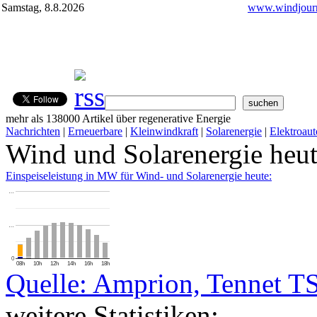
Samstag, 8.8.2026
www.windjourn
mehr als 138000 Artikel über regenerative Energie
Nachrichten
|
Erneuerbare
|
Kleinwindkraft
|
Solarenergie
|
Elektroaut
Wind und Solarenergie heu
Einspeiseleistung in MW für Wind- und Solarenergie heute:
…
…
0
08h
10h
12h
14h
16h
18h
Quelle: Amprion, Tennet T
weitere Statistiken: