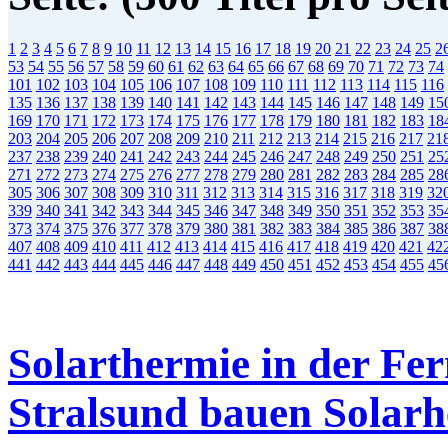
1
2
3
4
5
6
7
8
9
10
11
12
13
14
15
16
17
18
19
20
21
22
23
24
25
2
53
54
55
56
57
58
59
60
61
62
63
64
65
66
67
68
69
70
71
72
73
74
101
102
103
104
105
106
107
108
109
110
111
112
113
114
115
116
135
136
137
138
139
140
141
142
143
144
145
146
147
148
149
15
169
170
171
172
173
174
175
176
177
178
179
180
181
182
183
18
203
204
205
206
207
208
209
210
211
212
213
214
215
216
217
21
237
238
239
240
241
242
243
244
245
246
247
248
249
250
251
25
271
272
273
274
275
276
277
278
279
280
281
282
283
284
285
28
305
306
307
308
309
310
311
312
313
314
315
316
317
318
319
32
339
340
341
342
343
344
345
346
347
348
349
350
351
352
353
35
373
374
375
376
377
378
379
380
381
382
383
384
385
386
387
38
407
408
409
410
411
412
413
414
415
416
417
418
419
420
421
42
441
442
443
444
445
446
447
448
449
450
451
452
453
454
455
45
Solarthermie in der F
Stralsund bauen Solar