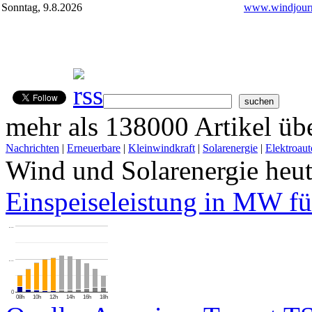
Sonntag, 9.8.2026
www.windjourn
mehr als 138000 Artikel übe
Nachrichten
|
Erneuerbare
|
Kleinwindkraft
|
Solarenergie
|
Elektroaut
Wind und Solarenergie heu
Einspeiseleistung in MW fü
…
…
0
08h
10h
12h
14h
16h
18h