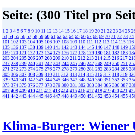
Seite: (300 Titel pro Sei
1
2
3
4
5
6
7
8
9
10
11
12
13
14
15
16
17
18
19
20
21
22
23
24
25
2
53
54
55
56
57
58
59
60
61
62
63
64
65
66
67
68
69
70
71
72
73
74
101
102
103
104
105
106
107
108
109
110
111
112
113
114
115
116
135
136
137
138
139
140
141
142
143
144
145
146
147
148
149
15
169
170
171
172
173
174
175
176
177
178
179
180
181
182
183
18
203
204
205
206
207
208
209
210
211
212
213
214
215
216
217
21
237
238
239
240
241
242
243
244
245
246
247
248
249
250
251
25
271
272
273
274
275
276
277
278
279
280
281
282
283
284
285
28
305
306
307
308
309
310
311
312
313
314
315
316
317
318
319
32
339
340
341
342
343
344
345
346
347
348
349
350
351
352
353
35
373
374
375
376
377
378
379
380
381
382
383
384
385
386
387
38
407
408
409
410
411
412
413
414
415
416
417
418
419
420
421
42
441
442
443
444
445
446
447
448
449
450
451
452
453
454
455
45
Klima-Burger: Wiener 