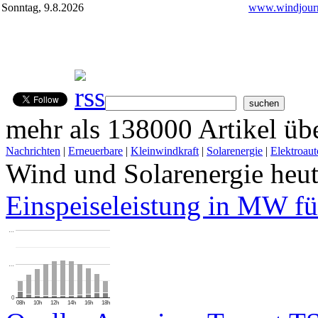
Sonntag, 9.8.2026
www.windjourn
mehr als 138000 Artikel übe
Nachrichten
|
Erneuerbare
|
Kleinwindkraft
|
Solarenergie
|
Elektroaut
Wind und Solarenergie heu
Einspeiseleistung in MW fü
…
…
0
08h
10h
12h
14h
16h
18h