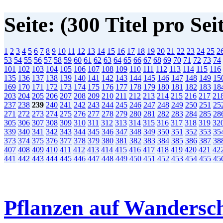
Seite: (300 Titel pro Sei
1
2
3
4
5
6
7
8
9
10
11
12
13
14
15
16
17
18
19
20
21
22
23
24
25
2
53
54
55
56
57
58
59
60
61
62
63
64
65
66
67
68
69
70
71
72
73
74
101
102
103
104
105
106
107
108
109
110
111
112
113
114
115
116
135
136
137
138
139
140
141
142
143
144
145
146
147
148
149
15
169
170
171
172
173
174
175
176
177
178
179
180
181
182
183
18
203
204
205
206
207
208
209
210
211
212
213
214
215
216
217
21
237
238
239
240
241
242
243
244
245
246
247
248
249
250
251
25
271
272
273
274
275
276
277
278
279
280
281
282
283
284
285
28
305
306
307
308
309
310
311
312
313
314
315
316
317
318
319
32
339
340
341
342
343
344
345
346
347
348
349
350
351
352
353
35
373
374
375
376
377
378
379
380
381
382
383
384
385
386
387
38
407
408
409
410
411
412
413
414
415
416
417
418
419
420
421
42
441
442
443
444
445
446
447
448
449
450
451
452
453
454
455
45
Pflanzen auf Wandersc