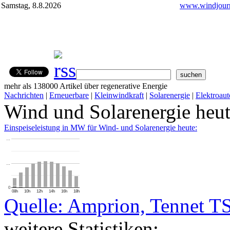
Samstag, 8.8.2026
www.windjourn
mehr als 138000 Artikel über regenerative Energie
Nachrichten
|
Erneuerbare
|
Kleinwindkraft
|
Solarenergie
|
Elektroaut
Wind und Solarenergie heu
Einspeiseleistung in MW für Wind- und Solarenergie heute:
…
…
0
08h
10h
12h
14h
16h
18h
Quelle: Amprion, Tennet T
weitere Statistiken: