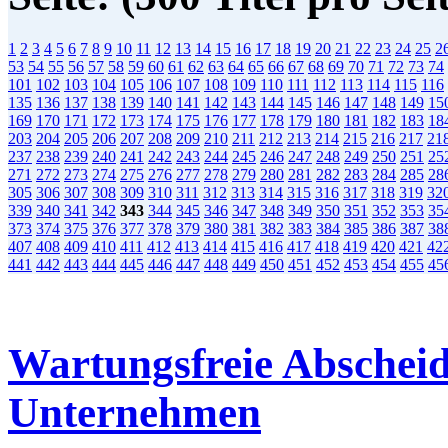
1
2
3
4
5
6
7
8
9
10
11
12
13
14
15
16
17
18
19
20
21
22
23
24
25
2
53
54
55
56
57
58
59
60
61
62
63
64
65
66
67
68
69
70
71
72
73
74
101
102
103
104
105
106
107
108
109
110
111
112
113
114
115
116
135
136
137
138
139
140
141
142
143
144
145
146
147
148
149
15
169
170
171
172
173
174
175
176
177
178
179
180
181
182
183
18
203
204
205
206
207
208
209
210
211
212
213
214
215
216
217
21
237
238
239
240
241
242
243
244
245
246
247
248
249
250
251
25
271
272
273
274
275
276
277
278
279
280
281
282
283
284
285
28
305
306
307
308
309
310
311
312
313
314
315
316
317
318
319
32
339
340
341
342
343
344
345
346
347
348
349
350
351
352
353
35
373
374
375
376
377
378
379
380
381
382
383
384
385
386
387
38
407
408
409
410
411
412
413
414
415
416
417
418
419
420
421
42
441
442
443
444
445
446
447
448
449
450
451
452
453
454
455
45
Wartungsfreie Abscheide
Unternehmen