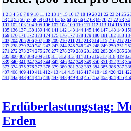
1
2
3
4
5
6
7
8
9
10
11
12
13
14
15
16
17
18
19
20
21
22
23
24
25
2
53
54
55
56
57
58
59
60
61
62
63
64
65
66
67
68
69
70
71
72
73
74
101
102
103
104
105
106
107
108
109
110
111
112
113
114
115
116
135
136
137
138
139
140
141
142
143
144
145
146
147
148
149
15
169
170
171
172
173
174
175
176
177
178
179
180
181
182
183
18
203
204
205
206
207
208
209
210
211
212
213
214
215
216
217
21
237
238
239
240
241
242
243
244
245
246
247
248
249
250
251
25
271
272
273
274
275
276
277
278
279
280
281
282
283
284
285
28
305
306
307
308
309
310
311
312
313
314
315
316
317
318
319
32
339
340
341
342
343
344
345
346
347
348
349
350
351
352
353
35
373
374
375
376
377
378
379
380
381
382
383
384
385
386
387
38
407
408
409
410
411
412
413
414
415
416
417
418
419
420
421
42
441
442
443
444
445
446
447
448
449
450
451
452
453
454
455
45
Erdüberlastungstag: Me
Erden