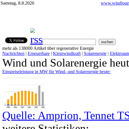
Samstag, 8.8.2026
www.windjourn
mehr als 138000 Artikel über regenerative Energie
Nachrichten
|
Erneuerbare
|
Kleinwindkraft
|
Solarenergie
|
Elektroaut
Wind und Solarenergie heu
Einspeiseleistung in MW für Wind- und Solarenergie heute:
…
…
0
08h
10h
12h
14h
16h
18h
Quelle: Amprion, Tennet T
weitere Statistiken: