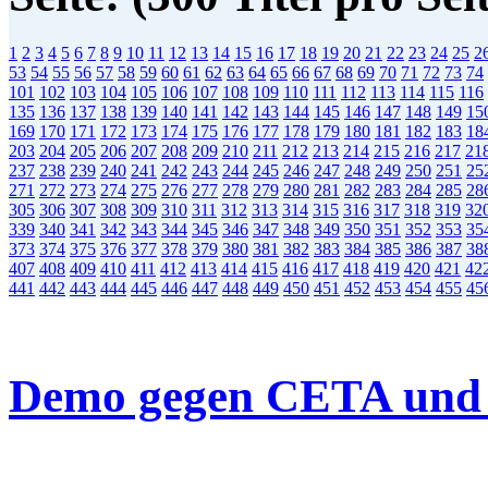
1
2
3
4
5
6
7
8
9
10
11
12
13
14
15
16
17
18
19
20
21
22
23
24
25
2
53
54
55
56
57
58
59
60
61
62
63
64
65
66
67
68
69
70
71
72
73
74
101
102
103
104
105
106
107
108
109
110
111
112
113
114
115
116
135
136
137
138
139
140
141
142
143
144
145
146
147
148
149
15
169
170
171
172
173
174
175
176
177
178
179
180
181
182
183
18
203
204
205
206
207
208
209
210
211
212
213
214
215
216
217
21
237
238
239
240
241
242
243
244
245
246
247
248
249
250
251
25
271
272
273
274
275
276
277
278
279
280
281
282
283
284
285
28
305
306
307
308
309
310
311
312
313
314
315
316
317
318
319
32
339
340
341
342
343
344
345
346
347
348
349
350
351
352
353
35
373
374
375
376
377
378
379
380
381
382
383
384
385
386
387
38
407
408
409
410
411
412
413
414
415
416
417
418
419
420
421
42
441
442
443
444
445
446
447
448
449
450
451
452
453
454
455
45
Demo gegen CETA und 