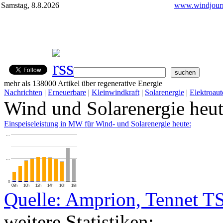
Samstag, 8.8.2026
www.windjourn
mehr als 138000 Artikel über regenerative Energie
Nachrichten
|
Erneuerbare
|
Kleinwindkraft
|
Solarenergie
|
Elektroaut
Wind und Solarenergie heu
Einspeiseleistung in MW für Wind- und Solarenergie heute:
…
…
0
08h
10h
12h
14h
16h
18h
Quelle: Amprion, Tennet T
weitere Statistiken: