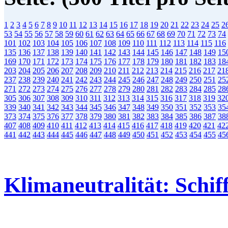
1
2
3
4
5
6
7
8
9
10
11
12
13
14
15
16
17
18
19
20
21
22
23
24
25
2
53
54
55
56
57
58
59
60
61
62
63
64
65
66
67
68
69
70
71
72
73
74
101
102
103
104
105
106
107
108
109
110
111
112
113
114
115
116
135
136
137
138
139
140
141
142
143
144
145
146
147
148
149
15
169
170
171
172
173
174
175
176
177
178
179
180
181
182
183
18
203
204
205
206
207
208
209
210
211
212
213
214
215
216
217
21
237
238
239
240
241
242
243
244
245
246
247
248
249
250
251
25
271
272
273
274
275
276
277
278
279
280
281
282
283
284
285
28
305
306
307
308
309
310
311
312
313
314
315
316
317
318
319
32
339
340
341
342
343
344
345
346
347
348
349
350
351
352
353
35
373
374
375
376
377
378
379
380
381
382
383
384
385
386
387
38
407
408
409
410
411
412
413
414
415
416
417
418
419
420
421
42
441
442
443
444
445
446
447
448
449
450
451
452
453
454
455
45
Klimaneutralität: Schif