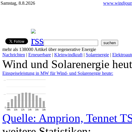
Samstag, 8.8.2026
www.windjourn
mehr als 138000 Artikel über regenerative Energie
Nachrichten
|
Erneuerbare
|
Kleinwindkraft
|
Solarenergie
|
Elektroaut
Wind und Solarenergie heu
Einspeiseleistung in MW für Wind- und Solarenergie heute:
…
…
0
08h
10h
12h
14h
16h
18h
Quelle: Amprion, Tennet T
weitere Statistiken: