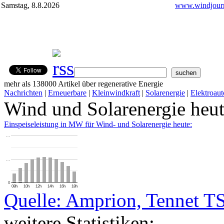
Samstag, 8.8.2026
www.windjourn
mehr als 138000 Artikel über regenerative Energie
Nachrichten
|
Erneuerbare
|
Kleinwindkraft
|
Solarenergie
|
Elektroaut
Wind und Solarenergie heu
Einspeiseleistung in MW für Wind- und Solarenergie heute:
…
…
0
08h
10h
12h
14h
16h
18h
Quelle: Amprion, Tennet T
weitere Statistiken: