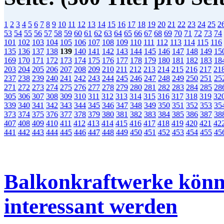
1
2
3
4
5
6
7
8
9
10
11
12
13
14
15
16
17
18
19
20
21
22
23
24
25
2
53
54
55
56
57
58
59
60
61
62
63
64
65
66
67
68
69
70
71
72
73
74
101
102
103
104
105
106
107
108
109
110
111
112
113
114
115
116
135
136
137
138
139
140
141
142
143
144
145
146
147
148
149
15
169
170
171
172
173
174
175
176
177
178
179
180
181
182
183
18
203
204
205
206
207
208
209
210
211
212
213
214
215
216
217
21
237
238
239
240
241
242
243
244
245
246
247
248
249
250
251
25
271
272
273
274
275
276
277
278
279
280
281
282
283
284
285
28
305
306
307
308
309
310
311
312
313
314
315
316
317
318
319
32
339
340
341
342
343
344
345
346
347
348
349
350
351
352
353
35
373
374
375
376
377
378
379
380
381
382
383
384
385
386
387
38
407
408
409
410
411
412
413
414
415
416
417
418
419
420
421
42
441
442
443
444
445
446
447
448
449
450
451
452
453
454
455
45
Balkonkraftwerke könne
interessant werden