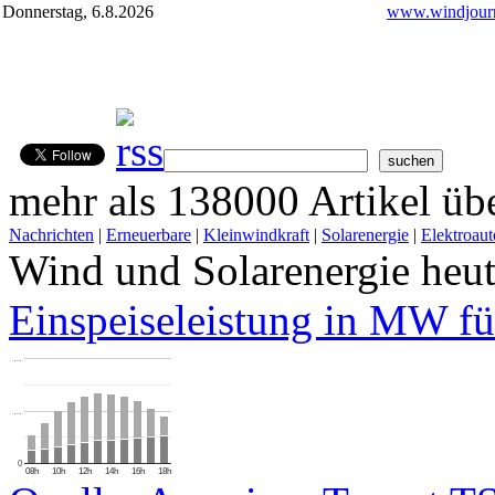
Donnerstag, 6.8.2026
www.windjourn
mehr als 138000 Artikel übe
Nachrichten
|
Erneuerbare
|
Kleinwindkraft
|
Solarenergie
|
Elektroaut
Wind und Solarenergie heu
Einspeiseleistung in MW fü
…
…
0
08h
10h
12h
14h
16h
18h