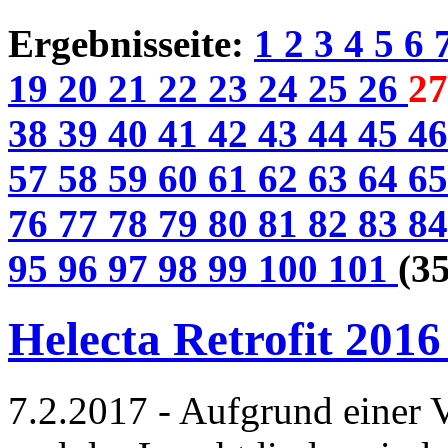
Ergebnisseite:
1
2
3
4
5
6
19
20
21
22
23
24
25
26
27
38
39
40
41
42
43
44
45
4
57
58
59
60
61
62
63
64
6
76
77
78
79
80
81
82
83
8
95
96
97
98
99
100
101
(35
Helecta Retrofit 2016
7.2.2017 - Aufgrund einer V