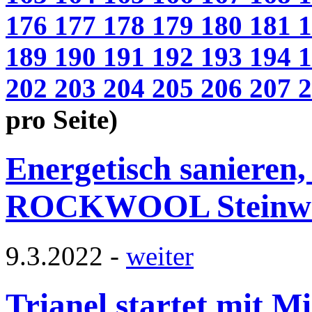
176
177
178
179
180
181
189
190
191
192
193
194
202
203
204
205
206
207
pro Seite)
Energetisch sanieren,
ROCKWOOL Steinwo
9.3.2022 -
weiter
Trianel startet mit M