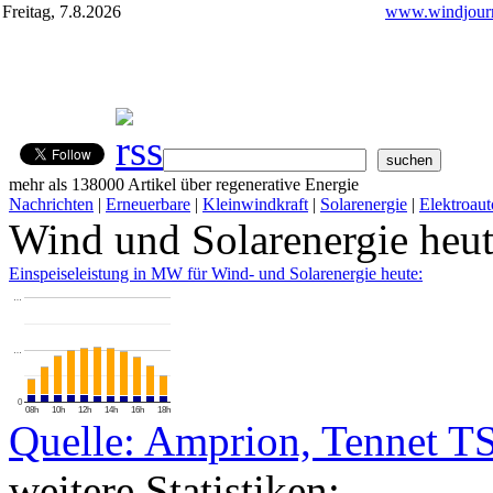
Freitag, 7.8.2026
www.windjourn
mehr als 138000 Artikel über regenerative Energie
Nachrichten
|
Erneuerbare
|
Kleinwindkraft
|
Solarenergie
|
Elektroaut
Wind und Solarenergie heu
Einspeiseleistung in MW für Wind- und Solarenergie heute:
…
…
0
08h
10h
12h
14h
16h
18h
Quelle: Amprion, Tennet T
weitere Statistiken: