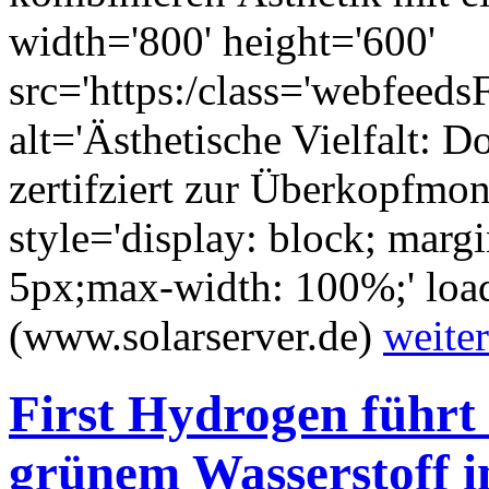
width='800' height='600'
src='https:/class='webfeed
alt='Ästhetische Vielfalt: 
zertifziert zur Überkopfmo
style='display: block; marg
5px;max-width: 100%;' load
(www.solarserver.de)
weiter
First Hydrogen führt 
grünem Wasserstoff 