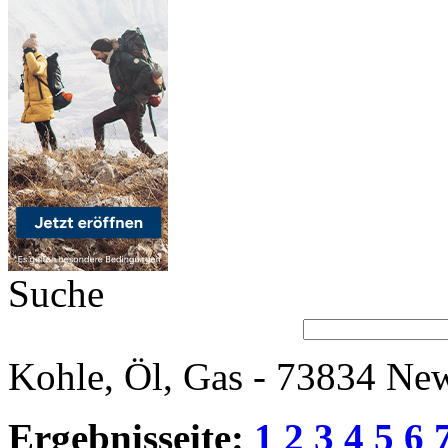
Suche
Kohle, Öl, Gas - 73834 New
Ergebnisseite:
1
2
3
4
5
6