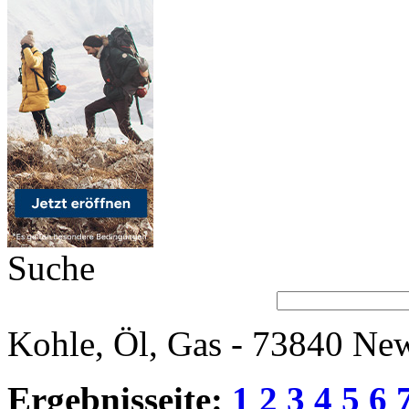
Suche
Kohle, Öl, Gas - 73840 New
Ergebnisseite:
1
2
3
4
5
6