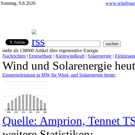
Sonntag, 9.8.2026
www.windjourn
mehr als 138000 Artikel über regenerative Energie
Nachrichten
|
Erneuerbare
|
Kleinwindkraft
|
Solarenergie
|
Elektroaut
Wind und Solarenergie heu
Einspeiseleistung in MW für Wind- und Solarenergie heute:
…
…
0
08h
10h
12h
14h
16h
18h
Quelle: Amprion, Tennet T
weitere Statistiken: