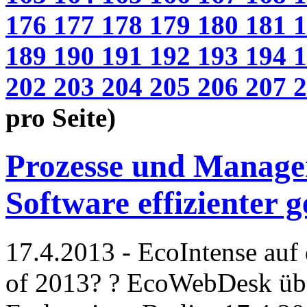
176
177
178
179
180
181
189
190
191
192
193
194
202
203
204
205
206
207
pro Seite)
Prozesse und Manage
Software effizienter g
17.4.2013 - EcoIntense auf 
of 2013? ? EcoWebDesk übe